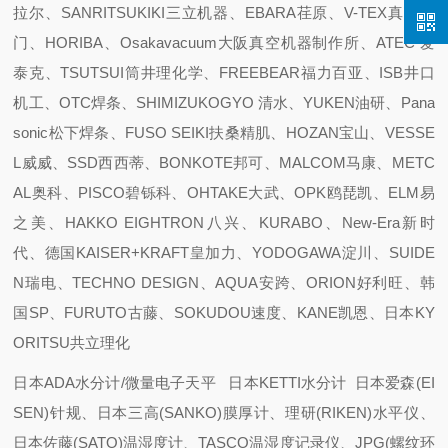
拉尔、SANRITSUKIKI三立机器、EBARA荏原、V-TEX真空阀
门、HORIBA、Osakavacuum大阪真空机器制作所、ATEC 爱
泰克、TSUTSUI筒井理化学、FREEBEAR福力百亚、ISB井口
机工、OTC焊条、SHIMIZUKOGYO 清水、YUKEN油研、Pana
sonic松下焊条、FUSO SEIKI扶桑精肌、HOZAN宝山、VESSE
L威威、SSD西西蒂、BONKOTE邦可、MALCOM马康、METC
AL奥科、PISCO碧铄科、OHTAKE大武、OPK鸥琵凯、ELM易
之美、HAKKO EIGHTRON八兴、KURABO、New-Era新时
代、德国KAISER+KRAFT皇加力、YODOGAWA淀川、SUIDE
N瑞电、TECHNO DESIGN、AQUA安跨、ORION好利旺、韩
国SP、FURUTO古藤、SOKUDOU速度、KANE凯恩、日本KY
ORITSU共立理化
日本ADA水分计/微量电子天平 日本KETTI水分计 日本爱森(EI
SEN)针规、日本三高(SANKO)膜厚计、理研(RIKEN)水平仪、
日本佐藤(SATO)温湿度计、TASCO温湿度记录仪、JPG(螺纹环