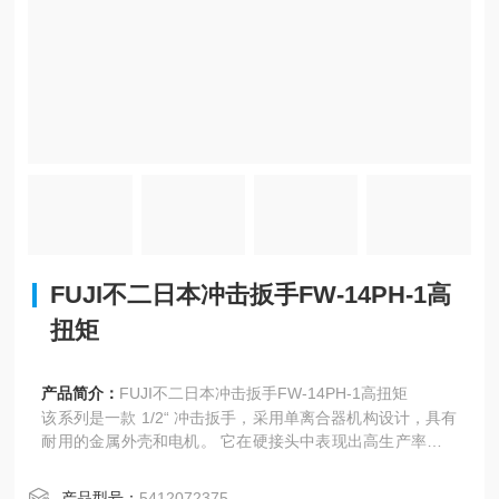
FUJI不二日本冲击扳手FW-14PH-1高
扭矩
产品简介：
FUJI不二日本冲击扳手FW-14PH-1高扭矩
该系列是一款 1/2“ 冲击扳手，采用单离合器机构设计，具有
耐用的金属外壳和电机。 它在硬接头中表现出高生产率。 F
W-10SX 系列由两种类型的砧座组成：平齿固定器和针孔固
定器。 该系列还提供适用于所有市场的 PT 和 NPT 入口。
产品型号：
5412072375