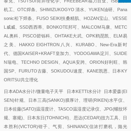
泰克、TSUTSUI筒井理化学、FREEBEAR福力百亚、ISB井口
机工、OTC焊条、SHIMIZUKOGYO 清水、YUKEN油研、Pana
sonic松下焊条、FUSO SEIKI扶桑精肌、HOZAN宝山、VESSE
L威威、SSD西西蒂、BONKOTE邦可、MALCOM马康、METC
AL奥科、PISCO碧铄科、OHTAKE大武、OPK鸥琵凯、ELM易
之美、HAKKO EIGHTRON八兴、KURABO、New-Era新时
代、德国KAISER+KRAFT皇加力、YODOGAWA淀川、SUIDE
N瑞电、TECHNO DESIGN、AQUA安跨、ORION好利旺、韩
国SP、FURUTO古藤、SOKUDOU速度、KANE凯恩、日本KY
ORITSU共立理化
日本ADA水分计/微量电子天平 日本KETTI水分计 日本爱森(EI
SEN)针规、日本三高(SANKO)膜厚计、理研(RIKEN)水平仪、
日本佐藤(SATO)温湿度计、TASCO温湿度记录仪、JPG(螺纹环
规、塞规)、日本东日(TOHNICHI)、思达(CEDAR)扭力工具、日
本胜利(VICTOR)钳子、气剪、SHINANO(信浓打磨机，抛光