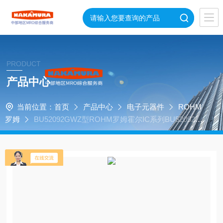
PRODUCT
产品中心
当前位置：
首页
产品中心
电子元器件
ROHM
罗姆
BU52092GWZ型ROHM罗姆霍尔IC系列BU52092G
WZ电流传感器