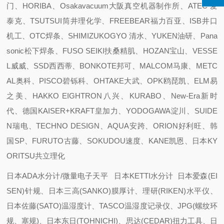
门、HORIBA、Osakavacuum大阪真空机器制作所、ATEC 爱
泰克、TSUTSUI筒井理化学、FREEBEAR福力百亚、ISB井口
机工、OTC焊条、SHIMIZUKOGYO 清水、YUKEN油研、Pana
sonic松下焊条、FUSO SEIKI扶桑精肌、HOZAN宝山、VESSE
L威威、SSD西西蒂、BONKOTE邦可、MALCOM马康、METC
AL奥科、PISCO碧铄科、OHTAKE大武、OPK鸥琵凯、ELM易
之美、HAKKO EIGHTRON八兴、KURABO、New-Era新时
代、德国KAISER+KRAFT皇加力、YODOGAWA淀川、SUIDE
N瑞电、TECHNO DESIGN、AQUA安跨、ORION好利旺、韩
国SP、FURUTO古藤、SOKUDOU速度、KANE凯恩、日本KY
ORITSU共立理化
日本ADA水分计/微量电子天平 日本KETTI水分计 日本爱森(EI
SEN)针规、日本三高(SANKO)膜厚计、理研(RIKEN)水平仪、
日本佐藤(SATO)温湿度计、TASCO温湿度记录仪、JPG(螺纹环
规、塞规)、日本东日(TOHNICHI)、思达(CEDAR)扭力工具、日