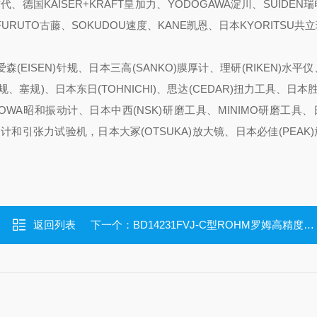
新时代、德国KAISER+KRAFT皇加力、YODOGAWA淀川、SUIDEN瑞
、FURUTO古藤、SOKUDOU速度、KANE凯恩、日本KYORITSU共
森(EISEN)针规、日本三高(SANKO)膜厚计、理研(RIKEN)水平
、塞规)、日本东日(TOHNICHI)、思达(CEDAR)扭力工具、日本胜利
HOWA昭和振动计、日本中西(NSK)研磨工具、MINIMO研磨工具
推拉力计和引张力试验机，日本大冢(OTSUKA)放大镜、日本必佳(PEAK
返回列表
下一个：
BD14231FVJ-C型ROHM罗姆高精度BD14231FVJ-C电流传感器