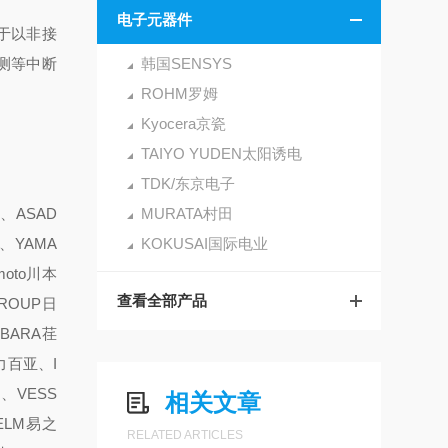
电子元器件
于以非接
测等中断
韩国SENSYS
ROHM罗姆
Kyocera京瓷
TAIYO YUDEN太阳诱电
TDK/东京电子
、ASAD
MURATA村田
、YAMA
KOKUSAI国际电业
oto川本
查看全部产品
GROUP日
EBARA荏
力百亚、I
、VESS
相关文章
ELM易之
RELATED ARTICLES