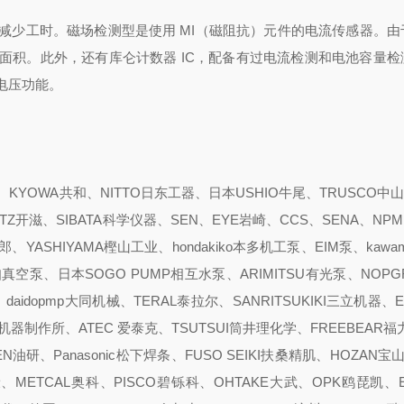
减少工时。
磁场检测型是使用 MI（磁阻抗）元件的电流传感器。由
面积。
此外，还有库仑计数器 IC，配备有过电流检测和电池容量检
电压功能。
YOWA共和、NITTO日东工器、日本USHIO牛尾、TRUSCO中山
ITZ开滋、SIBATA科学仪器、SEN、EYE岩崎、CCS、SENA、NPM
YASHIYAMA樫山工业、hondakiko本多机工泵、EIM泵、kawam
pump爱知真空泵、日本SOGO PUMP相互水泵、ARIMITSU有光泵、NOP
、daidopmp大同机械、TERAL泰拉尔、SANRITSUKIKI三立机器、
真空机器制作所、ATEC 爱泰克、TSUTSUI筒井理化学、FREEBEAR福
N油研、Panasonic松下焊条、FUSO SEIKI扶桑精肌、HOZAN宝山
、METCAL奥科、PISCO碧铄科、OHTAKE大武、OPK鸥琵凯、