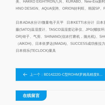
美、HAKKO EIGHTRON八兴、KURABO、New-Era
HNO DESIGN、AQUA安跨、ORION好利旺、韩国SP
日本ADA水分计/微量电子天平 日本KETTI水分计 日本爱
藤(SATO)温湿度计、TASCO温湿度记录仪、JPG(螺纹环规
OR)钳子、气剪、SHINANO(信浓打磨机，抛光机)、S
（AIKOH)、日本依梦达(IMADA)、SUCCESS成功
日本得乐(TECLOCK)量具
上一个：
BD14222G-C型ROHM罗姆高精度BD14222G-C电流传感器
在线留言