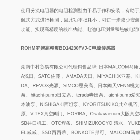
使用分流电阻器的电阻检测型由于易于作和安装，有助于
触式方式进行检测，因此功率损耗小，可进一步减少安装
功能、实现高精度的校准功能、电池电压测量和热敏电阻
ROHM罗姆高精度BD14230FVJ-C电流传感器
湖南中村贸易有限公司代理销售品牌: 日本MALCOM马康、K
A浅田、SATO佐藤 、AMADA天田、MIYACHI米亚基、K
DA、REVOX光源、SIMCO思美高、日本阀天VENN桃太郎、
泵、hitachi-pump日立泵、terada寺田泵、aichi-
本油泵、NISHIGAKI西坦泵、KYORITSUKIKO共立机巧
原、V-TEX真空阀门、HORIBA、Osakavacuum大阪
SB井口机工、OTC焊条、SHIMIZUKOGYO 清水、YUKE
EL威威、SSD西西蒂、BONKOTE邦可、MALCOM马康