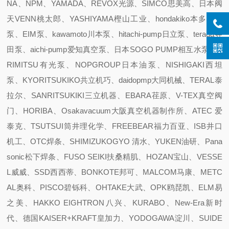
NA、NPM、YAMADA、REVOX光源、SIMCO思美高、日本阀
天VENN桃太郎、YASHIYAMA樫山工业、hondakiko本多机工
泵、EIM泵、kawamoto川本泵、hitachi-pump日立泵、terada寺
田泵、aichi-pump爱知真空泵、日本SOGO PUMP相互水泵、A
RIMITSU有光泵、NOPGROUP日本油泵、NISHIGAKI西坦
泵、KYORITSUKIKO共立机巧、daidopmp大同机械、TERAL泰
拉尔、SANRITSUKIKI三立机器、EBARA荏原、V-TEX真空阀
门、HORIBA、Osakavacuum大阪真空机器制作所、ATEC 爱
泰克、TSUTSUI筒井理化学、FREEBEAR福力百亚、ISB井口
机工、OTC焊条、SHIMIZUKOGYO 清水、YUKEN油研、Pana
sonic松下焊条、FUSO SEIKI扶桑精肌、HOZAN宝山、VESSE
L威威、SSD西西蒂、BONKOTE邦可、MALCOM马康、METC
AL奥科、PISCO碧铄科、OHTAKE大武、OPK鸥琵凯、ELM易
之美、HAKKO EIGHTRON八兴、KURABO、New-Era新时
代、德国KAISER+KRAFT皇加力、YODOGAWA淀川、SUIDE