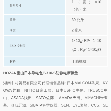
1（宽）×10
外形尺寸
（长）米
30 公斤
重量
2 毫米
厚度
1×10
<RP< 1×10
4
ESD 控制值
Ω，
Rg< 1×10
Ω
9
9
丁腈橡胶
材料
HOZAN宝山日本导电色F-310-S防静电摩擦垫
湖南中村贸易有限公司代理销售品牌: 日本MALCOM马康、KY
OWA共和、NITTO日东工器、日本USHIO牛尾、TRUSCO中
山、ASADA浅田、SATO佐藤 、AMADA天田、MIYACHI米亚
基、KITZ开滋、SIBATA科学仪器、SEN、EYE岩崎、CCS、SE