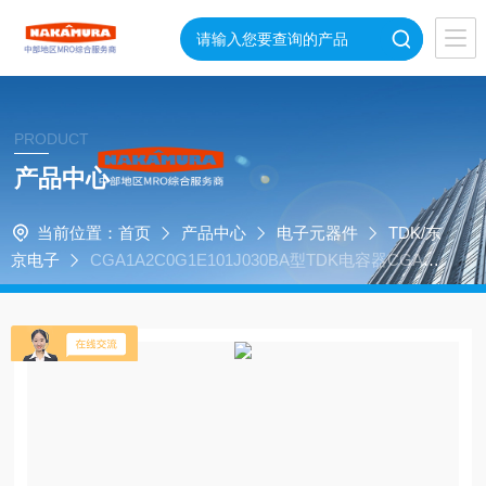
PRODUCT
产品中心
当前位置：
首页
产品中心
电子元器件
TDK/东
京电子
CGA1A2C0G1E101J030BA型TDK电容器CGA1A
2C0G1E101J030BA日本进口