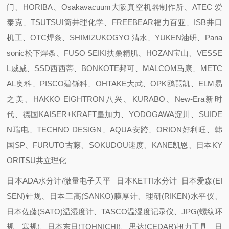
门、HORIBA、Osakavacuum大阪真空机器制作所、ATEC 爱
泰克、TSUTSUI筒井理化学、FREEBEAR福力百亚、ISB井口
机工、OTC焊条、SHIMIZUKOGYO 清水、YUKEN油研、Pana
sonic松下焊条、FUSO SEIKI扶桑精肌、HOZAN宝山、VESSE
L威威、SSD西西蒂、BONKOTE邦可、MALCOM马康、METC
AL奥科、PISCO碧铄科、OHTAKE大武、OPK鸥琵凯、ELM易
之美、HAKKO EIGHTRON八兴、KURABO、New-Era新时
代、德国KAISER+KRAFT皇加力、YODOGAWA淀川、SUIDE
N瑞电、TECHNO DESIGN、AQUA安跨、ORION好利旺、韩
国SP、FURUTO古藤、SOKUDOU速度、KANE凯恩、日本KY
ORITSU共立理化
日本ADA水分计/微量电子天平 日本KETTI水分计 日本爱森(EI
SEN)针规、日本三高(SANKO)膜厚计、理研(RIKEN)水平仪、
日本佐藤(SATO)温湿度计、TASCO温湿度记录仪、JPG(螺纹环
规、塞规)、日本东日(TOHNICHI)、思达(CEDAR)扭力工具、日