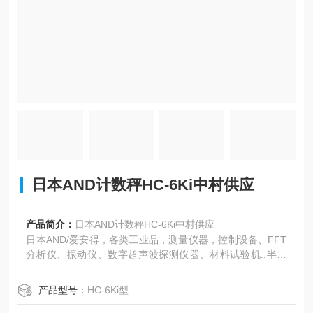
日本AND计数秤HC-6Ki中村供应
产品简介：
日本AND计数秤HC-6Ki中村供应
日本AND/爱安得，各类工业品，测量仪器，控制设备、FFT
分析仪、振动仪、数字超声波探测仪器、材料试验机..半导
体、电子天平、数字平台秤、称重指示器、称重控制器、称
重传感器、数据处理系统等通过内置特殊校正用砝码，可以
产品型号：
HC-6Ki型
进行高精度测量。