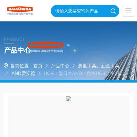
PRODUCT
产品中心
当前位置：
首页
产品中心
测量工具、五金工具
AND爱安德
HC-6Ki型日本AND计数秤HC-6Ki中村供
应