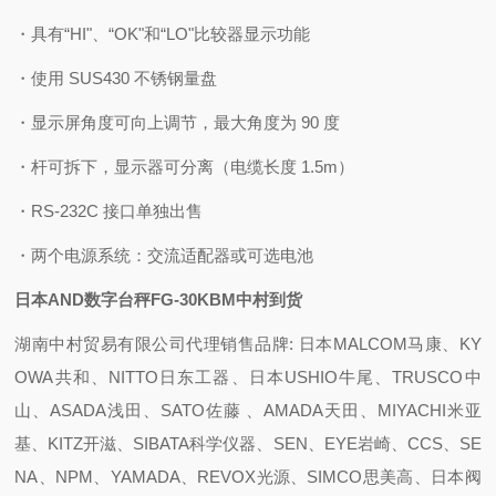
・具有“HI"、“OK"和“LO"比较器显示功能
・使用 SUS430 不锈钢量盘
・显示屏角度可向上调节，最大角度为 90 度
・杆可拆下，显示器可分离（电缆长度 1.5m）
・RS-232C 接口单独出售
・两个电源系统：交流适配器或可选电池
日本AND数字台秤FG-30KBM中村到货
湖南中村贸易有限公司代理销售品牌: 日本MALCOM马康、KY
OWA共和、NITTO日东工器、日本USHIO牛尾、TRUSCO中
山、ASADA浅田、SATO佐藤 、AMADA天田、MIYACHI米亚
基、KITZ开滋、SIBATA科学仪器、SEN、EYE岩崎、CCS、SE
NA、NPM、YAMADA、REVOX光源、SIMCO思美高、日本阀