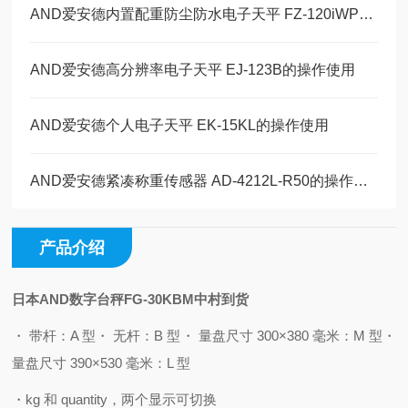
AND爱安德内置配重防尘防水电子天平 FZ-120iWP的操作使用
AND爱安德高分辨率电子天平 EJ-123B的操作使用
AND爱安德个人电子天平 EK-15KL的操作使用
AND爱安德紧凑称重传感器 AD-4212L-R50的操作使用
产品介绍
日本AND数字台秤FG-30KBM中村到货
・ 带杆：A 型
・ 无杆：B 型
・ 量盘尺寸 300×380 毫米：M 型
・
量盘尺寸 390×530 毫米：L 型
・kg 和 quantity，两个显示可切换