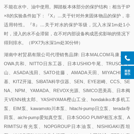
不能在水中、油中使用。
脚踏板本体部分的保护结构：相当于IP
×8的实验条件如下：
『X』…关于针对外来固体物品的保护，非
适用特性。
『8』…关于对水的保护等级，沉入水深1m处1小
时，浸入的水不会滞留，在不对内部设备构成恶劣影响的情况下
得到排水。（IPX7为水深1m处30分钟）
湖南中村贸易有限公司代理销售品牌: 日本MALCOM马康、KY
OWA共和、NITTO日东工器、日本USHIO牛尾、TRUSCO中
山、ASADA浅田、SATO佐藤 、AMADA天田、MIYACHI米亚
基、KITZ开滋、SIBATA科学仪器、SEN、EYE岩崎、CCS、SE
NA、NPM、YAMADA、REVOX光源、SIMCO思美高、日本阀
天VENN桃太郎、YASHIYAMA樫山工业、hondakiko本多机工
泵、EIM泵、kawamoto川本泵、hitachi-pump日立泵、terada寺
田泵、aichi-pump爱知真空泵、日本SOGO PUMP相互水泵、A
RIMITSU有光泵、NOPGROUP日本油泵、NISHIGAKI西坦