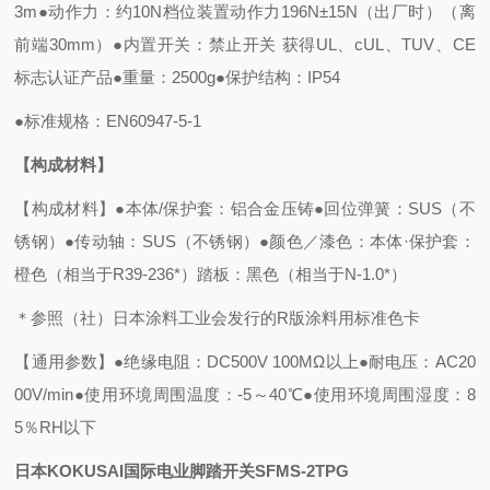
3m
●动作力：约10N档位装置动作力196N±15N（出厂时）（离
前端30mm）
●内置开关：禁止开关 获得UL、cUL、TUV、CE
标志认证产品
●重量：2500g
●保护结构：IP54
●标准规格：EN60947-5-1
【构成材料】
【构成材料】
●本体/保护套：铝合金压铸
●回位弹簧：SUS（不
锈钢）
●传动轴：SUS（不锈钢）
●颜色／漆色：本体·保护套：
橙色（相当于R39-236*）踏板：黑色（相当于N-1.0*）
＊参照（社）日本涂料工业会发行的R版涂料用标准色卡
【通用参数】
●绝缘电阻：DC500V 100MΩ以上
●耐电压：AC20
00V/min
●使用环境周围温度：-5～40℃
●使用环境周围湿度：8
5％RH以下
日本KOKUSAI国际电业脚踏开关SFMS-2TPG