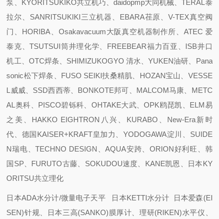
泵、KYORITSUKIKO共立机巧、daidopmp大同机械、TERAL泰
拉尔、SANRITSUKIKI三立机器、EBARA荏原、V-TEX真空阀
门、HORIBA、Osakavacuum大阪真空机器制作所、ATEC 爱
泰克、TSUTSUI筒井理化学、FREEBEAR福力百亚、ISB井口
机工、OTC焊条、SHIMIZUKOGYO 清水、YUKEN油研、Pana
sonic松下焊条、FUSO SEIKI扶桑精肌、HOZAN宝山、VESSE
L威威、SSD西西蒂、BONKOTE邦可、MALCOM马康、METC
AL奥科、PISCO碧铄科、OHTAKE大武、OPK鸥琵凯、ELM易
之美、HAKKO EIGHTRON八兴、KURABO、New-Era新时
代、德国KAISER+KRAFT皇加力、YODOGAWA淀川、SUIDE
N瑞电、TECHNO DESIGN、AQUA安跨、ORION好利旺、韩
国SP、FURUTO古藤、SOKUDOU速度、KANE凯恩、日本KY
ORITSU共立理化
日本ADA水分计/微量电子天平 日本KETTI水分计 日本爱森(EI
SEN)针规、日本三高(SANKO)膜厚计、理研(RIKEN)水平仪、