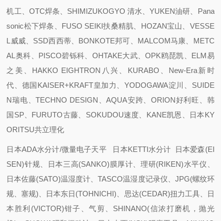
机工、OTC焊条、SHIMIZUKOGYO 清水、YUKEN油研、Pana
sonic松下焊条、FUSO SEIKI扶桑精肌、HOZAN宝山、VESSE
L威威、SSD西西蒂、BONKOTE邦可、MALCOM马康、METC
AL奥科、PISCO碧铄科、OHTAKE大武、OPK鸥琵凯、ELM易
之美、HAKKO EIGHTRON八兴、KURABO、New-Era新时
代、德国KAISER+KRAFT皇加力、YODOGAWA淀川、SUIDE
N瑞电、TECHNO DESIGN、AQUA安跨、ORION好利旺、韩
国SP、FURUTO古藤、SOKUDOU速度、KANE凯恩、日本KY
ORITSU共立理化
日本ADA水分计/微量电子天平 日本KETTI水分计 日本爱森(EI
SEN)针规、日本三高(SANKO)膜厚计、理研(RIKEN)水平仪、
日本佐藤(SATO)温湿度计、TASCO温湿度记录仪、JPG(螺纹环
规、塞规)、日本东日(TOHNICHI)、思达(CEDAR)扭力工具、日
本胜利(VICTOR)钳子、气剪、SHINANO(信浓打磨机，抛光