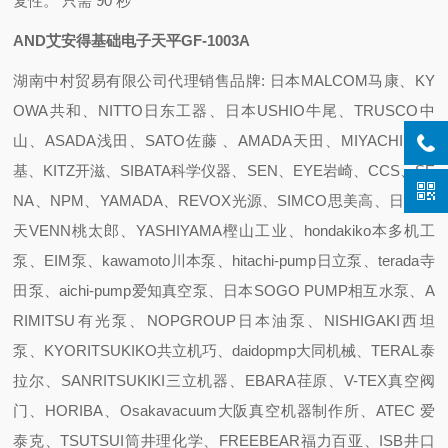
复性。 只需 90 秒
AND艾安得基础电子天平GF-1003A
湖南中村贸易有限公司代理销售品牌: 日本MALCOM马康、KY
OWA共和、NITTO日东工器、日本USHIO牛尾、TRUSCO中
山、ASADA浅田、SATO佐藤 、AMADA天田、MIYACHI米亚
基、KITZ开滋、SIBATA科学仪器、SEN、EYE岩崎、CCS、SE
NA、NPM、YAMADA、REVOX光源、SIMCO思美高、日本阀
天VENN桃太郎、YASHIYAMA樫山工业、hondakiko本多机工
泵、EIM泵、kawamoto川本泵、hitachi-pump日立泵、terada寺
田泵、aichi-pump爱知真空泵、日本SOGO PUMP相互水泵、A
RIMITSU有光泵、NOPGROUP日本油泵、NISHIGAKI西坦
泵、KYORITSUKIKO共立机巧、daidopmp大同机械、TERAL泰
拉尔、SANRITSUKIKI三立机器、EBARA荏原、V-TEX真空阀
门、HORIBA、Osakavacuum大阪真空机器制作所、ATEC 爱
泰克、TSUTSUI筒井理化学、FREEBEAR福力百亚、ISB井口