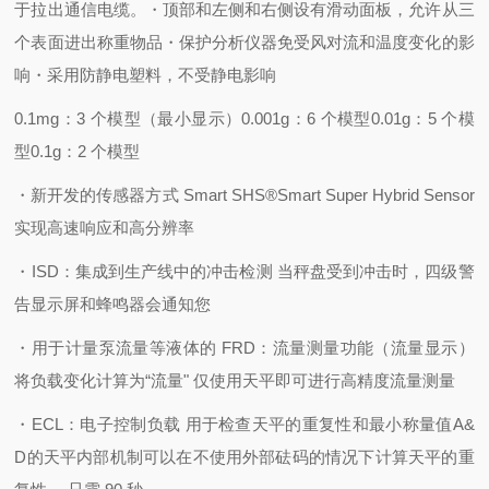
于拉出通信电缆。
・顶部和左侧和右侧设有滑动面板，允许从三
个表面进出称重物品
・保护分析仪器免受风对流和温度变化的影
响
・采用防静电塑料，不受静电影响
0.1mg：3 个模型（最小显示）
0.001g：6 个模型
0.01g：5 个模
型
0.1g：2 个模型
・新开发的传感器方式 Smart SHS®
Smart Super Hybrid Sensor
实现高速响应和高分辨率
・
ISD：集成到生产线中的冲击检测 当秤盘受到冲击时
，四级警
告显示屏和蜂鸣器会通知您
・用于
计量泵流量等液体的 FRD：流量测量功能（流量显示）
将负载变化计算为“流量" 仅使用天平即可进行高精度流量测量
・
ECL：电子控制负载 用于检查天平的重复性和最小称量值
A&
D的天平内部机制可以在不使用外部砝码的情况下计算天平的重