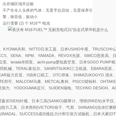
出存储区域并运输
不产生令人头疼的气体：无需手拉启动，无需保养引
擎，噪音低，振动小
运行需要 (2) 个 M18™ 电池
YOWA共和、NITTO日东工器、日本USHIO牛尾、TRUSCO中山、A
CS、SENA、NPM、YAMADA、REVOX光源、SIMCO思美高、日本
p日立泵、terada寺田泵、aichi-pump爱知真空泵、日本SOGO PU
mp大同机械、TERAL泰拉尔、SANRITSUKIKI三立机器、EBARA荏原、
AR福力百亚、ISB井口机工、OTC焊条、SHIMIZUKOGYO 清水、YU
TE邦可、MALCOM马康、METCAL奥科、PISCO碧铄科、OHTAKE
FT皇加力、YODOGAWA淀川、SUIDEN瑞电、TECHNO DESIGN
(EISEN)针规、日本三高(SANKO)膜厚计、理研(RIKEN)水平
AR)扭力工具、日本胜利(VICTOR)钳子、气剪、SHINANO(信浓
(IMADA)、SUCCESS成功推拉力计和引张力试验机，日本大冢(OTS