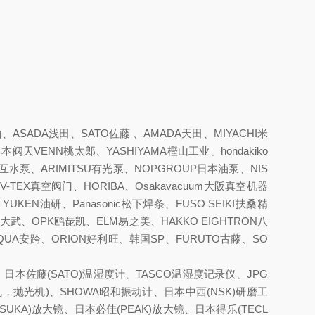
SADA浅田、SATO佐藤 、AMADA天田、MIYACHI米
阀天VENN桃太郎、YASHIYAMA樫山工业、hondakiko
MP相互水泵、ARIMITSU有光泵、NOPGROUP日本油泵、NIS
V-TEX真空阀门、HORIBA、Osakavacuum大阪真空机器
KEN油研、Panasonic松下焊条、FUSO SEIKI扶桑精
大武、OPK鸥琵凯、ELM易之美、HAKKO EIGHTRON八
、AQUA安跨、ORION好利旺、韩国SP、FURUTO古藤、SO
仪、日本佐藤(SATO)温湿度计、TASCO温湿度记录仪、JPG
打磨机，抛光机)、SHOWA昭和振动计、日本中西(NSK)研磨工
UKA)放大镜、日本必佳(PEAK)放大镜、日本得乐(TECL