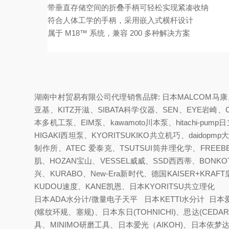
带垂直存储空间的折叠手柄可轻松实现紧凑收纳
符合人体工学的手柄，采用嵌入式横杆设计
属于 M18™ 系统，兼容 200 多种解决方案
湖南中村贸易有限公司代理销售品牌: 日本MALCOM马康、K
亚基、KITZ开滋、SIBATA科学仪器、SEN、EYE岩崎、C
本多机工泵、EIM泵、kawamoto川本泵、hitachi-pum
HIGAKI西坦泵、KYORITSUKIKO共立机巧、daidop
制作所、ATEC 爱泰克、TSUTSUI筒井理化学、FREEBE
肌、HOZAN宝山、VESSEL威威、SSD西西蒂、BONKO
兴、KURABO、New-Era新时代、德国KAISER+KRA
KUDOU速度、KANE凯恩、日本KYORITSU共立理化
日本ADA水分计/微量电子天平 日本KETTI水分计 日本爱森
(螺纹环规、塞规)、日本东日(TOHNICHI)、思达(CED
具、MINIMO研磨工具、日本爱光（AIKOH)、日本依梦达